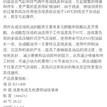
问题是在气缸和排气阀中形成残炭和油泥，引起频繁的维修
和停车，更严重的是原用矿物油时，由于残炭、锈蚀润滑剂
的过量和高压作用使压缩系统在低于149℃的情况下自动起
火，甚至引起爆炸。
用作合成压缩机油的酯类主要有多元醇酯和双酯以及芳香
酯。合成酯型压缩机油适用于工作温度高于93℃，连续重负
荷的多级高压螺杆式空气压缩机，使用寿命可比PAO型油延
长一倍。合成酯油另一主要特点是残炭低，使用中抑制油
泥、沉淀和积炭的产生，提高了曲轴箱及油品的清洁度，使
传热良好 、减少磨擦和运动部件的阻力，从而减少维修和停
工时间，可减少动力耗费用7.2％节省动力3％。而合成酯用
于往复式空气压缩机，其高闪点和良好的氧化安定性更显出
其优越性。
产品质量指标：
项 目 RJ-1408
外 观 浅黄色或无色透明油状液体
粘 度（mm2/s）
40 ℃ 18-22