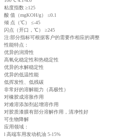
100℃ 4.1-4.6
粘度指数 ≥125
酸 值（mgKOH/g） ≤0.1
倾 点（℃） ≤-45
闪点（开口，℃） ≥245
注:部分指标可根据客户的需要作相应的调整
性能特点：
优异的润滑性
高氧化稳定性和热稳定性
优异的水解稳定性
优异的低温性能
低挥发性、低残碳
非常好的溶解能力（高极性）
对橡胶成溶胀作用
对难溶添加剂起增溶作用
对胶质漆膜有部分溶解作用，清净性好
可生物降解
应用领域：
l 高端车用发动机油 5-15%